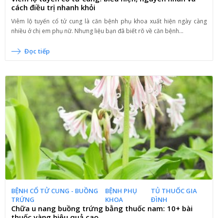
cách điều trị nhanh khỏi
Viêm lộ tuyến cổ tử cung là căn bệnh phụ khoa xuất hiện ngày càng
nhiều ở chị em phụ nữ. Nhưng liệu bạn đã biết rõ về căn bệnh...
Đọc tiếp
BỆNH CỔ TỬ CUNG - BUỒNG
BỆNH PHỤ
TỦ THUỐC GIA
TRỨNG
KHOA
ĐÌNH
Chữa u nang buồng trứng bằng thuốc nam: 10+ bài
thuốc vàng hiệu quả cao