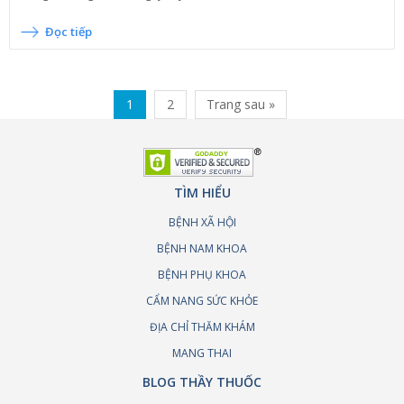
Đọc tiếp
1
2
Trang sau »
TÌM HIỂU
BỆNH XÃ HỘI
BỆNH NAM KHOA
BỆNH PHỤ KHOA
CẨM NANG SỨC KHỎE
ĐỊA CHỈ THĂM KHÁM
MANG THAI
BLOG THẦY THUỐC