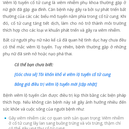
Viêm lộ tuyến cổ tử cung là viêm nhiễm phụ khoa thường gặp ở
nữ giới đã gặp gia đình. Căn bệnh này gây ra bởi sự phát triển bất
thường của các các biểu mô tuyến nằm phía trong cổ tử cung. Khi
đó, cổ tử cung tăng tiết dịch, làm cho nó trở thành môi trường
thích hợp cho các loại vi khuẩn phát triển và gây ra viêm nhiễm.
Bất cứ người phụ nữ nào kể cả đã quan hệ tình dục hay chưa đều
có thể mắc viêm lộ tuyến. Tuy nhiên, bệnh thường gặp ở những
phụ nữ đã sinh nở hoặc nạo phá thai.
Có thể bạn chưa biết:
[Góc chia sẻ] Tôi khốn khổ vì viêm lộ tuyến cổ tử cung
Bảng giá điều trị viêm lộ tuyến mới [cập nhật]
Bệnh viêm lộ tuyến cần được điều trị kịp thời bằng các biện pháp
thích hợp. Nếu không căn bệnh này sẽ gây ảnh hưởng nhiều đến
sức khỏe và cuộc sống của người bệnh như:
Gây viêm nhiễm các cơ quan sinh sản quan trọng: Viêm nhiễm
ở cổ tử cung lây lan sang buồng trứng và vòi trứng, thậm chí
có thể gây ung thư cổ tử cung.