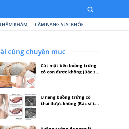
 THĂM KHÁM
CẨM NANG SỨC KHỎE
ài cùng chuyên mục
Cắt một bên buồng trứng
có con được không [Bác sĩ
tư vấn]
U nang buồng trứng có
thai được không [Bác sĩ tư
vấn]
Buồng trứng đa nang là