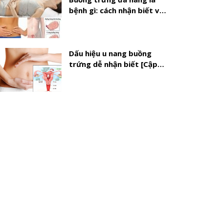
bệnh gì: cách nhận biết và
điều trị mới
Dấu hiệu u nang buồng
trứng dễ nhận biết [Cập
nhật]