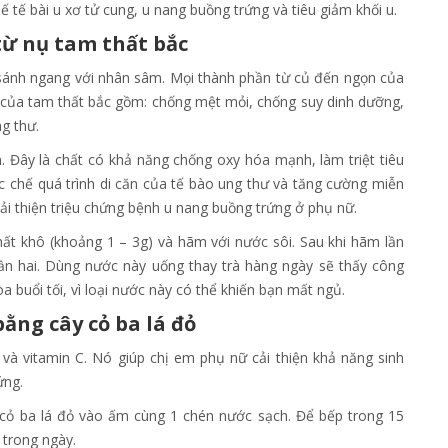
ế tế bài u xơ tử cung, u nang buồng trứng và tiêu giảm khối u.
ừ nụ tam thất bắc
ể sánh ngang với nhân sâm. Mọi thành phần từ củ đến ngọn của
 của tam thất bắc gồm: chống mệt mỏi, chống suy dinh dưỡng,
ng thư.
. Đây là chất có khả năng chống oxy hóa mạnh, làm triệt tiêu
c chế quá trình di căn của tế bào ung thư và tăng cường miễn
ải thiện triệu chứng bệnh u nang buồng trứng ở phụ nữ.
ất khô (khoảng 1 – 3g) và hãm với nước sôi. Sau khi hãm lần
lần hai. Dùng nước này uống thay trà hàng ngày sẽ thấy công
 buổi tối, vì loại nước này có thể khiến bạn mất ngủ.
ằng cây cỏ ba lá đỏ
i và vitamin C. Nó giúp chị em phụ nữ cải thiện khả năng sinh
ứng.
cỏ ba lá đỏ vào ấm cùng 1 chén nước sạch. Để bếp trong 15
 trong ngày.