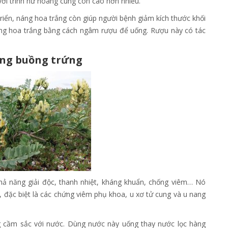
với trinh nữ hoàng cung còn cao hơn nhiều.
riển, náng hoa trắng còn giúp người bệnh giảm kích thước khối
náng hoa trắng bằng cách ngâm rượu để uống. Rượu này có tác
ang buồng trứng
hả năng giải độc, thanh nhiệt, kháng khuẩn, chống viêm… Nó
 đặc biệt là các chứng viêm phụ khoa, u xơ tử cung và u nang
cầm sắc với nước. Dùng nước này uống thay nước lọc hàng