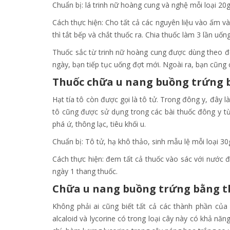
Chuẩn bị: lá trinh nữ hoàng cung và nghệ mỗi loại 20g
Cách thực hiện: Cho tất cả các nguyên liệu vào ấm và
thì tắt bếp và chắt thuốc ra. Chia thuốc làm 3 lần uố
Thuốc sắc từ trinh nữ hoàng cung được dùng theo đợ
ngày, bạn tiếp tục uống đợt mới. Ngoài ra, bạn cũng 
Thuốc chữa u nang buồng trứng b
Hạt tía tô còn được gọi là tô tử. Trong đông y, đây là 
tô cũng được sử dụng trong các bài thuốc đông y từ 
phá ứ, thông lạc, tiêu khối u.
Chuẩn bị: Tô tử, hạ khô thảo, sinh mẫu lệ mỗi loại 3
Cách thực hiện: đem tất cả thuốc vào sác với nước để
ngày 1 thang thuốc.
Chữa u nang buồng trứng bằng t
Không phải ai cũng biết tất cả các thành phần củ
alcaloid và lycorine có trong loại cây này có khả n