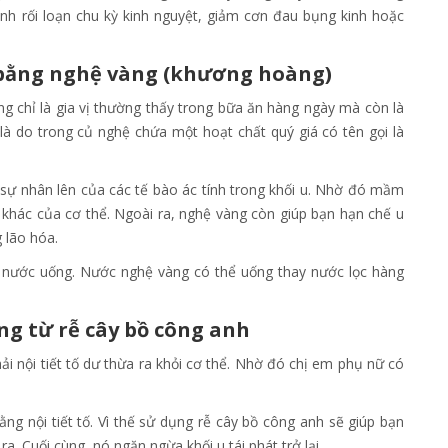
ánh rối loạn chu kỳ kinh nguyệt, giảm cơn đau bụng kinh hoặc
bằng nghệ vàng (khương hoàng)
 chỉ là gia vị thường thấy trong bữa ăn hàng ngày mà còn là
à do trong củ nghệ chứa một hoạt chất quý giá có tên gọi là
 sự nhân lên của các tế bào ác tính trong khối u. Nhờ đó mầm
khác của cơ thể. Ngoài ra, nghệ vàng còn giúp bạn hạn chế u
g lão hóa.
y nước uống. Nước nghệ vàng có thể uống thay nước lọc hàng
ng từ rễ cây bồ công anh
i nội tiết tố dư thừa ra khỏi cơ thể. Nhờ đó chị em phụ nữ có
ng nội tiết tố. Vì thế sử dụng rễ cây bồ công anh sẽ giúp bạn
a. Cuối cùng, nó ngăn ngừa khối u tái phát trở lại.