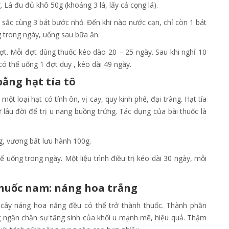
. Lá đu đủ khô 50g (khoảng 3 lá, lấy cả cọng lá).
 sắc cùng 3 bát bước nhỏ. Đến khi nào nước cạn, chỉ còn 1 bát
ng trong ngày, uống sau bữa ăn.
t. Mỗi đợt dùng thuốc kéo dào 20 – 25 ngày. Sau khi nghỉ 10
có thể uống 1 đợt duy , kéo dài 49 ngày.
ằng hạt tía tô
một loại hạt có tính ôn, vị cay, quy kinh phế, đại tràng. Hạt tía
lâu đời để trị u nang buồng trứng. Tác dụng của bài thuốc là
0g, vương bất lưu hành 100g.
 uống trong ngày. Một liệu trình điều trị kéo dài 30 ngày, mỗi
huốc nam: náng hoa trắng
a cây náng hoa nắng đều có thể trở thành thuốc. Thành phần
ăng ngăn chặn sự tăng sinh của khối u mạnh mẽ, hiệu quả. Thậm