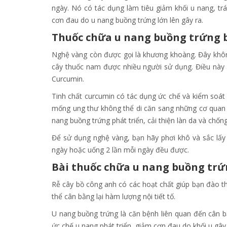
ngày. Nó có tác dụng làm tiêu giảm khối u nang, tr
cơn đau do u nang buồng trứng lớn lên gây ra.
Thuốc chữa u nang buồng trứng 
Nghệ vàng còn được gọi là khương khoàng. Đây không
cây thuốc nam được nhiều người sử dụng. Điều này l
Curcumin.
Tinh chất curcumin có tác dụng ức chế và kiểm soát
mống ung thư không thể di căn sang những cơ quan 
nang buồng trứng phát triển, cải thiện làn da và chốn
Để sử dụng nghệ vàng, bạn hãy phơi khô và sắc lấ
ngày hoặc uống 2 lần mỗi ngày đều được.
Bài thuốc chữa u nang buồng trứ
Rễ cây bồ công anh có các hoạt chất giúp bạn đào thả
thể cân bằng lại hàm lượng nội tiết tố.
U nang buồng trứng là căn bệnh liên quan đến cân bằ
ức chế u nang phát triển, giảm cơn đau do khối u gây r