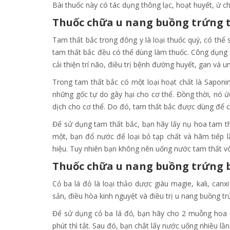
Bài thuốc này có tác dụng thông lạc, hoạt huyết, ứ ch
Thuốc chữa u nang buồng trứng t
Tam thất bắc trong đông y là loại thuốc quý, có th
tam thất bắc đều có thể dùng làm thuốc. Công dụng
cải thiện trí não, điều trị bệnh đường huyết, gan và u
Trong tam thất bắc có một loại hoạt chất là Saponin
những gốc tự do gây hại cho cơ thể. Đồng thời, nó ứ
dịch cho cơ thể. Do đó, tam thất bắc được dùng để c
Để sử dụng tam thất bắc, bạn hãy lấy nụ hoa tam th
một, bạn đổ nước để loại bỏ tạp chất và hãm tiếp 
hiệu. Tuy nhiên bạn không nên uống nước tam thất vòa
Thuốc chữa u nang buồng trứng b
Cỏ ba lá đỏ là loại thảo dược giàu magie, kali, canx
sản, điều hòa kinh nguyệt và điều trị u nang buồng tr
Để sử dụng cỏ ba lá đỏ, bạn hãy cho 2 muỗng hoa 
phút thì tắt. Sau đó, bạn chắt lấy nước uống nhiều lần