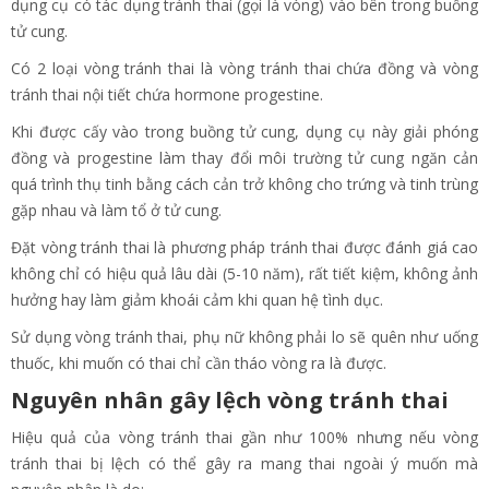
dụng cụ có tác dụng tránh thai (gọi là vòng) vào bên trong buồng
tử cung.
Có 2 loại vòng tránh thai là vòng tránh thai chứa đồng và vòng
tránh thai nội tiết chứa hormone progestine.
Khi được cấy vào trong buồng tử cung, dụng cụ này giải phóng
đồng và progestine làm thay đổi môi trường tử cung ngăn cản
quá trình thụ tinh bằng cách cản trở không cho trứng và tinh trùng
gặp nhau và làm tổ ở tử cung.
Đặt vòng tránh thai là phương pháp tránh thai được đánh giá cao
không chỉ có hiệu quả lâu dài (5-10 năm), rất tiết kiệm, không ảnh
hưởng hay làm giảm khoái cảm khi quan hệ tình dục.
Sử dụng vòng tránh thai, phụ nữ không phải lo sẽ quên như uống
thuốc, khi muốn có thai chỉ cần tháo vòng ra là được.
Nguyên nhân gây lệch vòng tránh thai
Hiệu quả của vòng tránh thai gần như 100% nhưng nếu vòng
tránh thai bị lệch có thể gây ra mang thai ngoài ý muốn mà