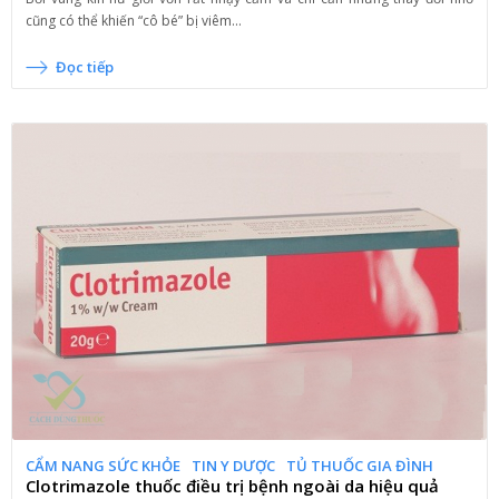
cũng có thể khiến “cô bé” bị viêm...
Đọc tiếp
CẨM NANG SỨC KHỎE
TIN Y DƯỢC
TỦ THUỐC GIA ĐÌNH
Clotrimazole thuốc điều trị bệnh ngoài da hiệu quả