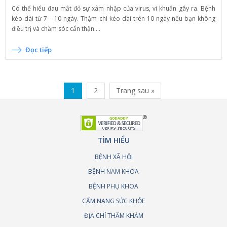
Có thể hiểu đau mắt đỏ sự xâm nhập của virus, vi khuẩn gây ra. Bệnh
kéo dài từ 7 – 10 ngày. Thậm chí kéo dài trên 10 ngày nếu bạn không
điều trị và chăm sóc cẩn thận....
Đọc tiếp
1
2
Trang sau »
TÌM HIỂU
BỆNH XÃ HỘI
BỆNH NAM KHOA
BỆNH PHỤ KHOA
CẨM NANG SỨC KHỎE
ĐỊA CHỈ THĂM KHÁM