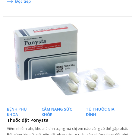
Đọc tiếp
BỆNH PHỤ
CẨM NANG SỨC
TỦ THUỐC GIA
KHOA
KHỎE
ĐÌNH
Thuốc đặt Ponysta
Viêm nhiễm phụ khoa là tình trạng mà chị em nào cũng có thể gặp phải.
Bởi vùng kín nữ giới vốn rất nhạy cảm và chỉ cần những thay đổi nhỏ