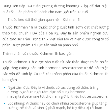
Dùng liên tiếp 3-4 tuần (tương đương khaorng 2 lọ) để đạt hiệu
quả tốt . Sản phẩm chỉ dành cho nam giới trên 18 tuổi.
Thuốc kéo dài thời gian quan hệ – Kichmen 1h
Thuốc Kichmen 1h là thuốc chống xuất tinh sớm đạt chất lượng
theo tiêu chuẩn FDA của Hoa Kỳ. Đây là sản phẩm nghiên cứu
của giáo sư Trần Trọng Trí – Việt Kều Mỹ và hiện được công ty cổ
phần Dược phẩm Trí Lực sản xuất và phân phối.
Thành phần của thuốc Kichmen 1h bao gồm:
Thuốc kichmen 1 h được sản xuất từ các thảo dược thiên nhiên
giúp tăng cường sản sinh hormone testosterone từ đó cải thiện
các vấn đề sinh lý. Cụ thể các thành phần của thuốc Kichmen 1h
bao gồm:
Ngài tằm đực: Đây là vị thuốc có tác dụng bổ thận, tráng
dương. Ngoài ra ngài tằm đực bổ sung hormone
methyltestosterone tốt cho nam giới bị thiếu hụt testosterone.
Lộc nhung: Vị thuốc này có chứa nhiều testosterone giúp tăng
cường thể chất và sinh lý phái mạnh, hỗ trợ điều trị rối loạn