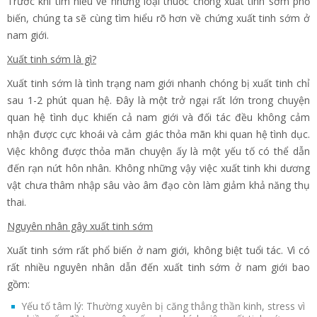
Trước khi tìm hiểu về những loại thuốc chống xuất tinh sớm phổ
biến, chúng ta sẽ cùng tìm hiểu rõ hơn về chứng xuất tinh sớm ở
nam giới.
Xuất tinh sớm là gì?
Xuất tinh sớm là tình trạng nam giới nhanh chóng bị xuất tinh chỉ
sau 1-2 phút quan hệ. Đây là một trở ngại rất lớn trong chuyện
quan hệ tình dục khiến cả nam giới và đối tác đều không cảm
nhận được cực khoái và cảm giác thỏa mãn khi quan hệ tình dục.
Việc không được thỏa mãn chuyện ấy là một yếu tố có thể dẫn
đến rạn nứt hôn nhân. Không những vậy việc xuất tinh khi dương
vật chưa thâm nhập sâu vào âm đạo còn làm giảm khả năng thụ
thai.
Nguyên nhân gây xuất tinh sớm
Xuất tinh sớm rất phổ biến ở nam giới, không biệt tuổi tác. Vì có
rất nhiều nguyên nhân dẫn đến xuất tinh sớm ở nam giới bao
gồm:
Yếu tố tâm lý: Thường xuyên bị căng thẳng thần kinh, stress vì