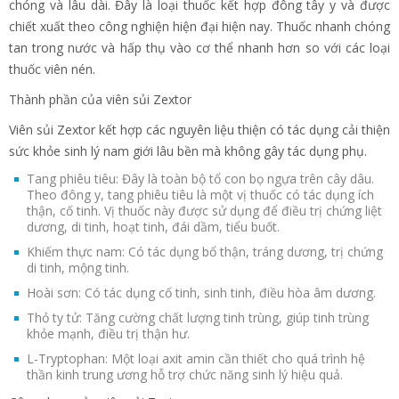
chóng và lâu dài. Đây là loại thuốc kết hợp đông tây y và được
chiết xuất theo công nghiện hiện đại hiện nay. Thuốc nhanh chóng
tan trong nước và hấp thụ vào cơ thể nhanh hơn so với các loại
thuốc viên nén.
Thành phần của viên sủi Zextor
Viên sủi Zextor kết hợp các nguyên liệu thiện có tác dụng cải thiện
sức khỏe sinh lý nam giới lâu bền mà không gây tác dụng phụ.
Tang phiêu tiêu: Đây là toàn bộ tổ con bọ ngựa trên cây dâu.
Theo đông y, tang phiêu tiêu là một vị thuốc có tác dụng ích
thận, cố tinh. Vị thuốc này được sử dụng để điều trị chứng liệt
dương, di tinh, hoạt tinh, đái dầm, tiểu buốt.
Khiếm thực nam: Có tác dụng bổ thận, tráng dương, trị chứng
di tinh, mộng tinh.
Hoài sơn: Có tác dụng cố tinh, sinh tinh, điều hòa âm dương.
Thỏ ty tử: Tăng cường chất lượng tinh trùng, giúp tinh trùng
khỏe mạnh, điều trị thận hư.
L-Tryptophan: Một loại axit amin cần thiết cho quá trình hệ
thần kinh trung ương hỗ trợ chức năng sinh lý hiệu quả.