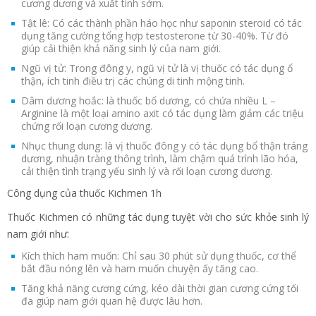
cương dương và xuất tinh sớm.
Tật lê: Có các thành phần háo học như saponin steroid có tác
dụng tăng cường tổng hợp testosterone từ 30-40%. Từ đó
giúp cải thiện khả năng sinh lý của nam giới.
Ngũ vị tử: Trong đông y, ngũ vị tử là vị thuốc có tác dụng ổ
thận, ích tinh điều trị các chúng di tinh mộng tinh.
Dâm dương hoắc: là thuốc bổ dương, có chứa nhiều L –
Arginine là một loại amino axit có tác dụng làm giảm các triệu
chứng rối loạn cương dương.
Nhục thung dung: là vị thuốc đông y có tác dụng bổ thận tráng
dương, nhuận tràng thông trình, làm chậm quá trình lão hóa,
cải thiện tình trạng yếu sinh lý và rối loạn cương dương.
Công dụng của thuốc Kichmen 1h
Thuốc Kichmen có những tác dụng tuyệt vời cho sức khỏe sinh lý
nam giới như:
Kích thích ham muốn: Chỉ sau 30 phút sử dụng thuốc, cơ thể
bắt đầu nóng lên và ham muốn chuyện ấy tăng cao.
Tăng khả năng cương cứng, kéo dài thời gian cương cứng tối
đa giúp nam giới quan hệ được lâu hơn.