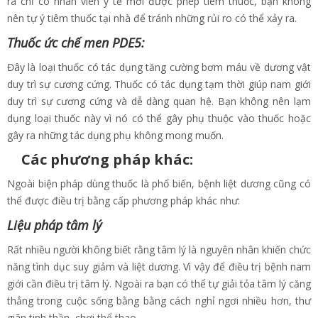
ra chỉ có nhân viên y tế mới được phép tiêm thuốc, bạn không
nên tự ý tiêm thuốc tại nhà để tránh những rủi ro có thể xảy ra.
Thuốc ức chế men PDE5:
Đây là loại thuốc có tác dụng tăng cường bơm máu về dương vật
duy trì sự cương cứng. Thuốc có tác dụng tạm thời giúp nam giới
duy trì sự cương cứng và dễ dàng quan hệ. Bạn không nên lạm
dụng loại thuốc này vì nó có thể gây phụ thuộc vào thuốc hoặc
gây ra những tác dụng phụ không mong muốn.
Các phương pháp khác:
Ngoài biện pháp dùng thuốc là phổ biến, bệnh liệt dương cũng có
thể được điều trị bằng cấp phương pháp khác như:
Liệu pháp tâm lý
Rất nhiều người không biết rằng tâm lý là nguyên nhân khiến chức
năng tình dục suy giảm và liệt dương. Vì vậy để điều trị bệnh nam
giới cần điều trị tâm lý. Ngoài ra bạn có thể tự giải tỏa tâm lý căng
thẳng trong cuộc sống bằng bằng cách nghỉ ngơi nhiều hơn, thư
giãn tinh thần, chơi thể thao.