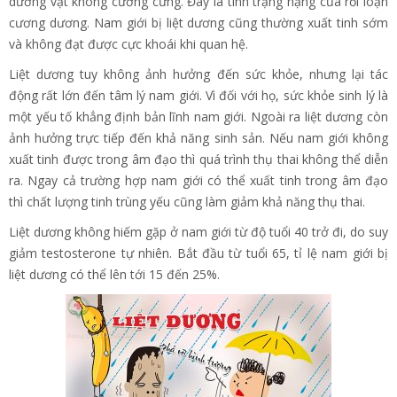
dương vật không cương cứng. Đây là tình trạng nặng của rối loạn
cương dương. Nam giới bị liệt dương cũng thường xuất tinh sớm
và không đạt được cực khoái khi quan hệ.
Liệt dương tuy không ảnh hưởng đến sức khỏe, nhưng lại tác
động rất lớn đến tâm lý nam giới. Vì đối với họ, sức khỏe sinh lý là
một yếu tố khẳng định bản lĩnh nam giới. Ngoài ra liệt dương còn
ảnh hưởng trực tiếp đến khả năng sinh sản. Nếu nam giới không
xuất tinh được trong âm đạo thì quá trình thụ thai không thể diễn
ra. Ngay cả trường hợp nam giới có thể xuất tinh trong âm đạo
thì chất lượng tinh trùng yếu cũng làm giảm khả năng thụ thai.
Liệt dương không hiếm gặp ở nam giới từ độ tuổi 40 trở đi, do suy
giảm testosterone tự nhiên. Bắt đầu từ tuổi 65, tỉ lệ nam giới bị
liệt dương có thể lên tới 15 đến 25%.